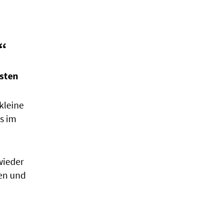
!“
rsten
kleine
s im
wieder
ben und