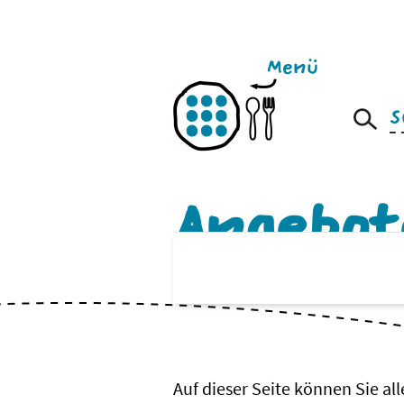
Zum
Inhalt
springen
Menü
Suche
nach:
Angebot
Auf dieser Seite können Sie al