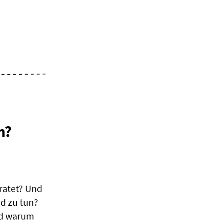
h?
ratet? Und
d zu tun?
nd warum