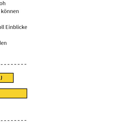
loh
t können
ll Einblicke
den
)