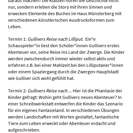
daraus machen? Die Klassen hören die Geschichte nicht
nur, sondern erleben die Story mit ihren Sinnen und
erwecken Elemente des Buches im Haus Münsterberg mit
verschiedenen künstlerischen Ausdrucksformen zum
Leben.
Termin 1:
Gullivers Reise nach
Lilliput.
Ein*e
Schauspieler*in liest den Schüler*innen Gullivers erstes
Abenteuer vor, seine Reise ins Land der Zwerge. Die Kinder
werden zwischendurch immer wieder selbst aktiv und
erfahren z.B. bei einer Mahlzeit bei den Lilliputaner*innen
oder einem Spaziergang durch die Zwergen-Hauptstadt
wie Gulliver sich wohl gefühlt hat.
Termin 2:
Gullivers Reise nach ...
Hier ist die Phantasie der
Kinder gefragt: Wohin geht Gullivers neues Abenteuer? In
einer Schreibwerkstatt entwerfen die Kinder das Szenario
für ein eigenes Fantasieland. In verschiedenen Übungen
werden Landschaften mit Worten gestaltet, fantastische
Tiere zum Leben erweckt oder Abenteuer erdacht und
aufgeschrieben.