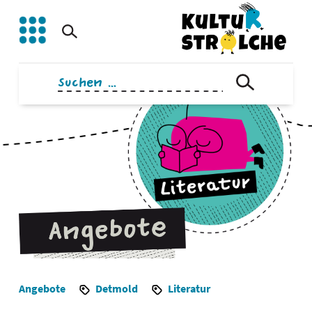
Zum
Inhalt
springen
Suchen
nach:
Angebote
Detmold
Literatur