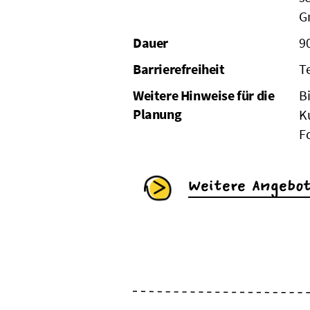
G
Dauer
9
Barrierefreiheit
T
Weitere Hinweise für die
B
Planung
K
F
Weitere Angebo