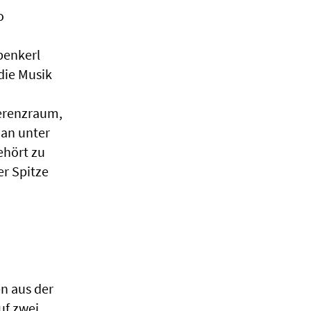
o
epenkerl
die Musik
n
erenzraum,
man unter
ehört zu
er Spitze
en aus der
uf zwei