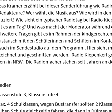
as Kramer erzählt bei dieser Senderführung wie Radi
 Redakteure? Wer wählt die Musik aus? Wie wird in den
duziert? Wie sieht ein typischer Radiotag bei Radio Ki
ibt es am Tag? Und was macht der Moderator während 
d weitere Fragen gibt es im Rahmen der kindgerechte
stausch mit den Schülerinnen und Schülern im Konf
Besuch im Sendestudio auf dem Programm. Hier sieht 
zeichnet und geschnitten werden. Radio Kiepenkerl g
ern in NRW. Die Radiomacher stehen seit Jahren an d
edien
lassenstufe 3, Klassenstufe 4
ax. 4 Schulklassen, wegen Bustransfer sollten 2 Klass
elben Schule gleichzeitig fahren, die dann in Dülmen a