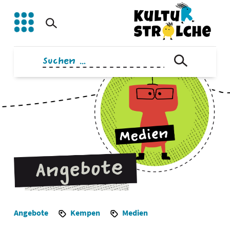
Zum
Inhalt
springen
Suchen
nach:
Angebote
Kempen
Medien