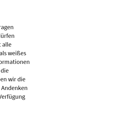
Fragen
dürfen
 alle
als weißes
nformationen
 die
en wir die
ls Andenken
Verfügung