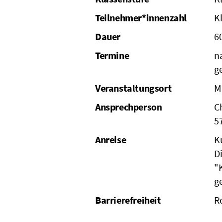
Teilnehmer*innenzahl
K
Dauer
6
Termine
n
g
Veranstaltungsort
M
Ansprechperson
C
5
Anreise
K
D
"
g
Barrierefreiheit
R