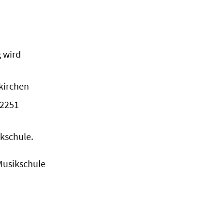
 wird
kirchen
02251
ikschule.
Musikschule