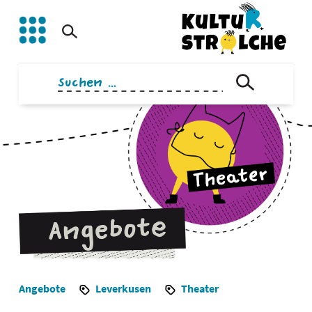
Zum
Inhalt
springen
Suchen
nach:
Angebote
Leverkusen
Theater