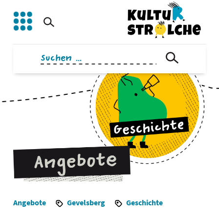
Zum
Inhalt
springen
Suchen
nach:
Angebote
Gevelsberg
Geschichte