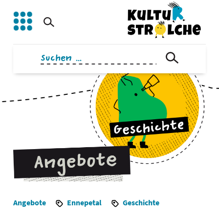
Zum
Inhalt
springen
Suchen
nach:
Angebote
Ennepetal
Geschichte