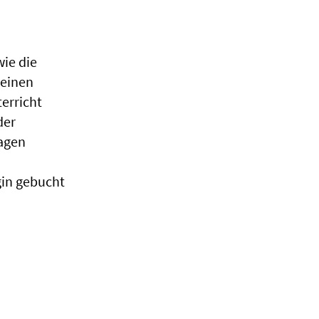
ie die
 einen
erricht
der
ragen
gin gebucht