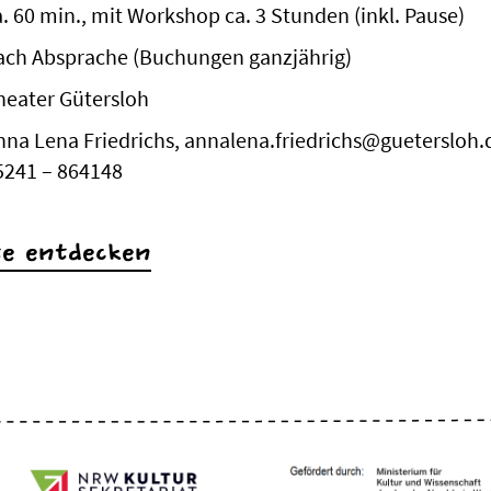
a. 60 min., mit Workshop ca. 3 Stunden (inkl. Pause)
ach Absprache (Buchungen ganzjährig)
heater Gütersloh
nna Lena Friedrichs, annalena.friedrichs@guetersloh.d
5241 – 864148
te entdecken