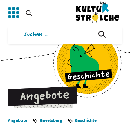
Zum
Inhalt
springen
Suchen
nach:
Angebote
Gevelsberg
Geschichte