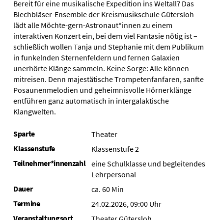
Bereit für eine musikalische Expedition ins Weltall? Das
Blechbläser­-Ensemble der Kreismusikschule Gütersloh
lädt alle Möchte­-gern­-Astronaut*innen zu einem
interaktiven Konzert ein, bei dem viel Fantasie nötig ist –
schließlich wollen Tanja und Stephanie mit dem Publikum
in funkelnden Sternenfeldern und fernen Galaxien
unerhörte Klänge sam­meln. Keine Sorge: Alle können
mitreisen. Denn majestätische Trompetenfanfaren, sanfte
Posaunenmelodien und geheimnis­volle Hörnerklänge
entführen ganz automa­tisch in intergalaktische
Klangwelten.
Sparte
Theater
Klassenstufe
Klassenstufe 2
Teilnehmer*innenzahl
eine Schulklasse und begleitendes
Lehrpersonal
Dauer
ca. 60 Min
Termine
24.02.2026, 09:00 Uhr
Veranstaltungsort
Theater Gütersloh