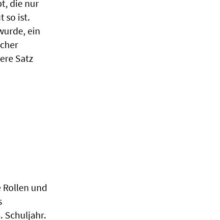
t, die nur
 so ist.
wurde, ein
echer
ere Satz
e Rollen und
s
. Schuljahr.