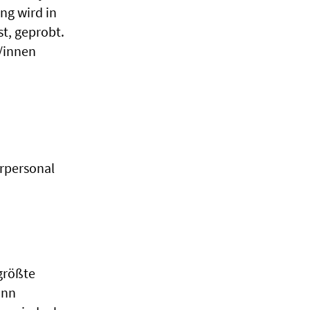
ng wird in
t, geprobt.
r/innen
hrpersonal
 größte
ann