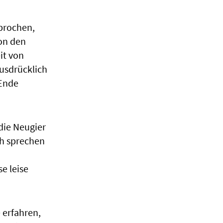
sprochen,
on den
it von
usdrücklich
 Ende
die Neugier
ch sprechen
e leise
 erfahren,