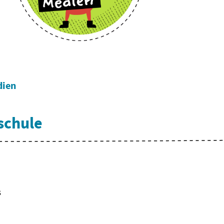
dien
schule
s