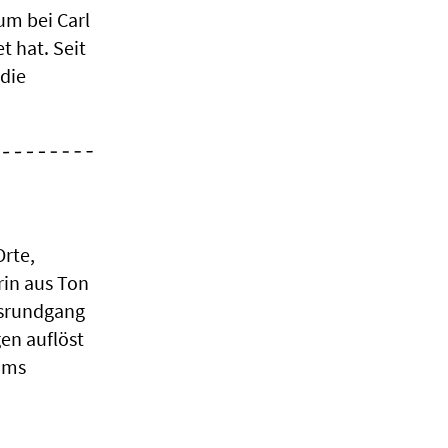
um bei Carl
t hat. Seit
 die
Orte,
rin aus Ton
gsrundgang
gen auflöst
ums