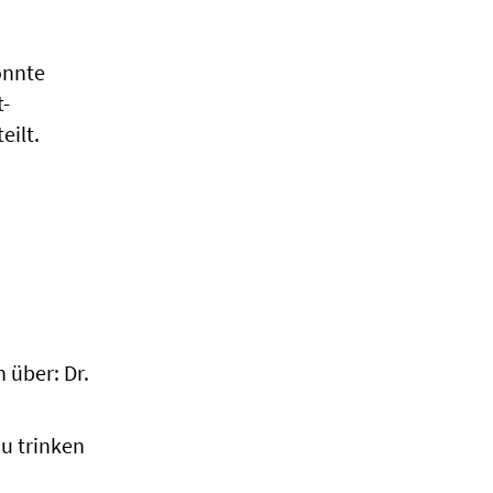
önnte
t-
eilt.
 über: Dr.
zu trinken