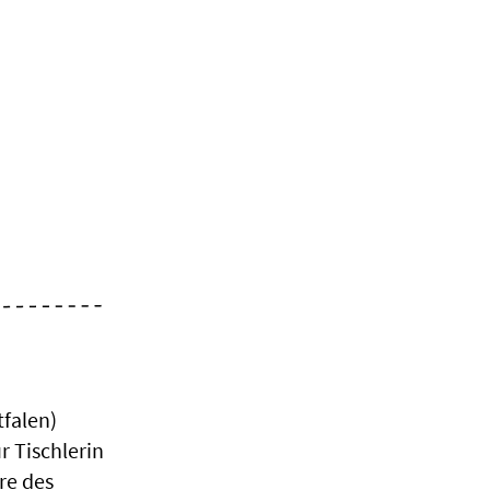
tfalen)
r Tischlerin
re des