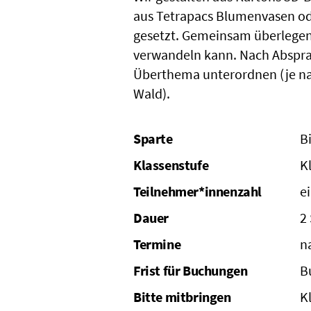
aus Tetrapacs Blumenvasen ode
gesetzt. Gemeinsam überlegen 
verwandeln kann. Nach Abspra
Überthema unterordnen (je n
Wald).
Sparte
B
Klassenstufe
K
Teilnehmer*innenzahl
e
Dauer
2
Termine
n
Frist für Buchungen
B
Bitte mitbringen
Kl