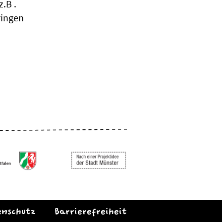
z.B .
ringen
enschutz
Barrierefreiheit