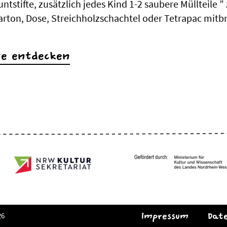
ntstifte, zusätzlich jedes Kind 1-2 saubere Müllteile ” 
arton, Dose, Streichholzschachtel oder Tetrapac mitb
te entdecken
26
Impressum
Dat