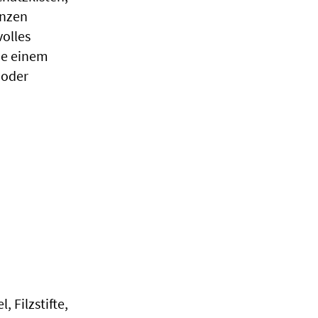
enzen
olles
ne einem
 oder
 Filzstifte,