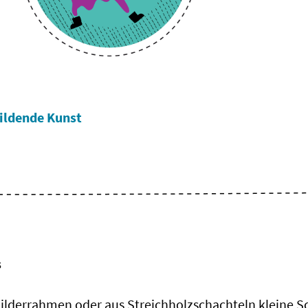
ildende Kunst
s
Bilderrahmen oder aus Streichholzschachteln kleine S