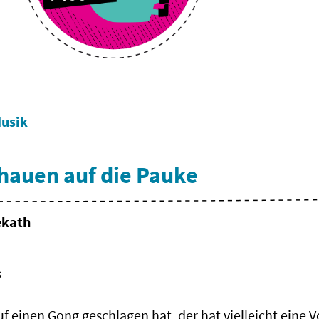
usik
 hauen auf die Pauke
ekath
s
f einen Gong geschlagen hat, der hat vielleicht eine V