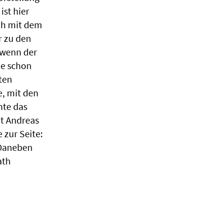
ist hier
ah mit dem
 zu den
 wenn der
die schon
ten
, mit den
hte das
it Andreas
zur Seite:
 Daneben
ath