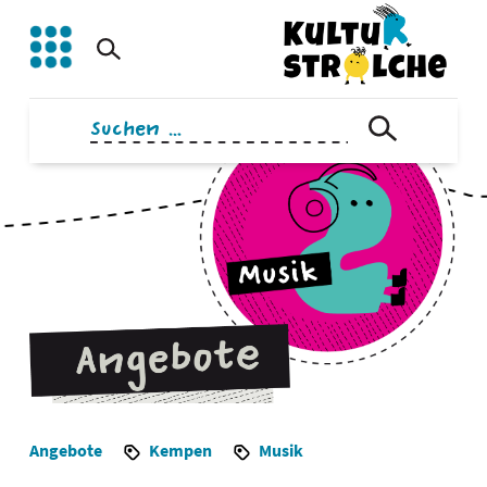
Zum
Inhalt
springen
Suchen
nach:
Angebote
Kempen
Musik