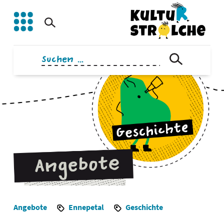
Zum
Inhalt
springen
Suchen
nach:
Angebote
Ennepetal
Geschichte