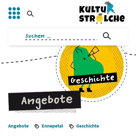
Zum
Inhalt
springen
Suchen
nach:
Angebote
Ennepetal
Geschichte