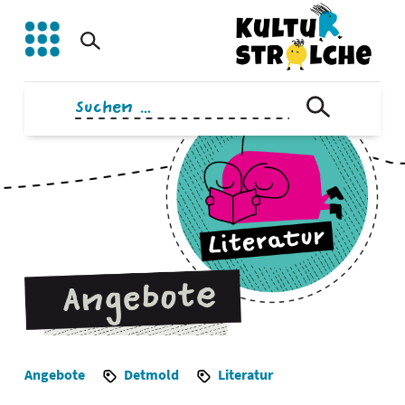
Zum
Inhalt
springen
Suchen
nach:
Angebote
Detmold
Literatur