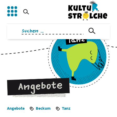
Zum
Inhalt
springen
Suchen
nach:
Angebote
Beckum
Tanz