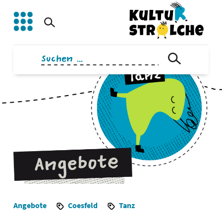
Zum
Inhalt
springen
Suchen
nach:
Angebote
Coesfeld
Tanz