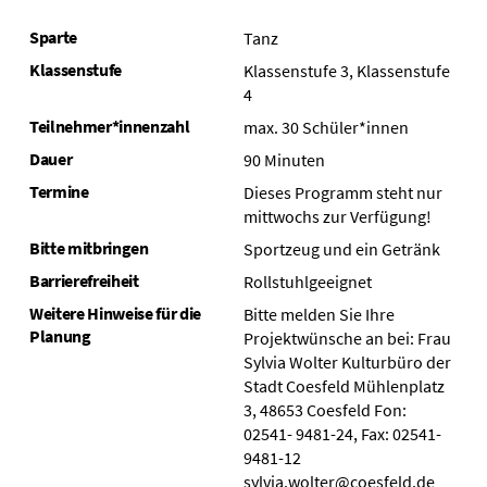
Sparte
Tanz
Klassenstufe
Klassenstufe 3, Klassenstufe
4
Teilnehmer*innenzahl
max. 30 Schüler*innen
Dauer
90 Minuten
Termine
Dieses Programm steht nur
mittwochs zur Verfügung!
Bitte mitbringen
Sportzeug und ein Getränk
Barrierefreiheit
Rollstuhlgeeignet
Weitere Hinweise für die
Bitte melden Sie Ihre
Planung
Projektwünsche an bei: Frau
Sylvia Wolter Kulturbüro der
Stadt Coesfeld Mühlenplatz
3, 48653 Coesfeld Fon:
02541- 9481-24, Fax: 02541-
9481-12
sylvia.wolter@coesfeld.de