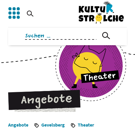
Zum
Inhalt
springen
Suchen
nach:
Angebote
Gevelsberg
Theater