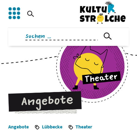
Zum
Inhalt
springen
Suchen
nach:
Angebote
Lübbecke
Theater