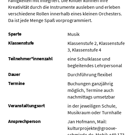
Fähigkeiten mit integriert. Die Kinder können ihre
Kreativität durch die Instrumente ausleben und erleben
verschiedene Rollen innerhalb eines kleinen Orchesters.
Da ist jede Menge Spaß vorprogrammiert.
Sparte
Musik
Klassenstufe
Klassenstufe 2, Klassenstufe
3, Klassenstufe 4
Teilnehmer*innenzahl
eine Schulklasse und
begleitendes Lehrpersonal
Dauer
Durchführung flexibel
Termine
Buchungen ganzjährig
möglich, Termine auch
nachmittags umsetzbar
Veranstaltungsort
in der jeweiligen Schule,
Musikraum oder Turnhalle
Ansprechperson
Jan Hofmann, Mail:
kulturprojekte@groove-
schmiede.de, Mobil: +49 173