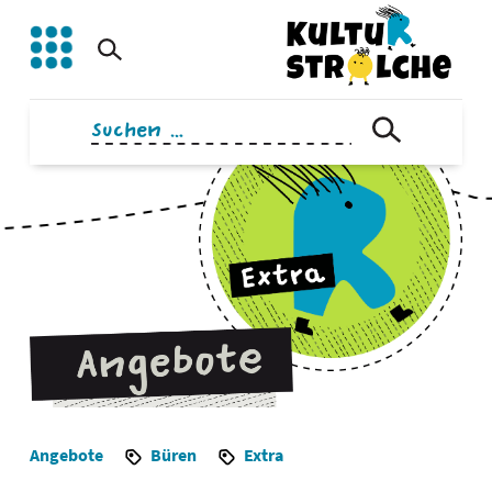
Zum
Inhalt
springen
Suchen
nach:
Angebote
Büren
Extra