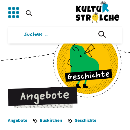
Zum
Inhalt
springen
Suchen
nach:
Angebote
Euskirchen
Geschichte