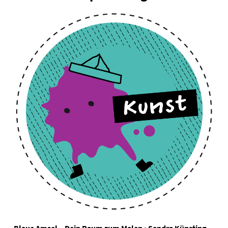
Blaue Amsel – Dein Raum zum Malen · Sandra Künsting