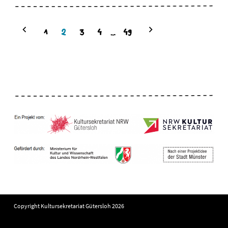
1
2
3
4
…
49
Copyright Kultursekretariat Gütersloh 2026