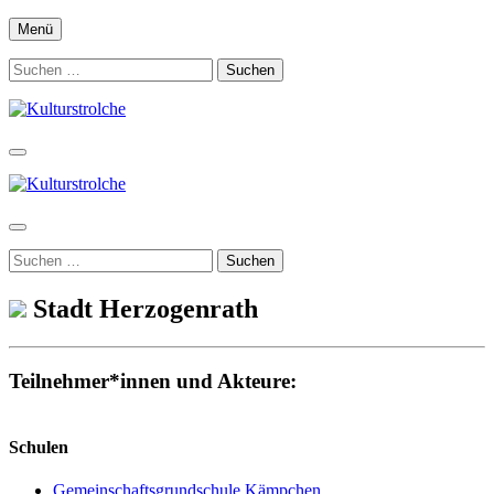
Zum
Menü
Inhalt
springen
Suchen
nach:
Suchen
nach:
Stadt Herzogenrath
Teilnehmer*innen und Akteure:
Schulen
Gemeinschaftsgrundschule Kämpchen