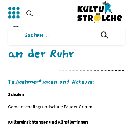
Zum
Inhalt
springen
Suchen
Stadt Mülheim
nach:
an der Ruhr
Teilnehmer*innen und Akteure:
Schulen
Gemeinschaftsgrundschule Brüder Grimm
Kultureinrichtungen und Künstler*innen