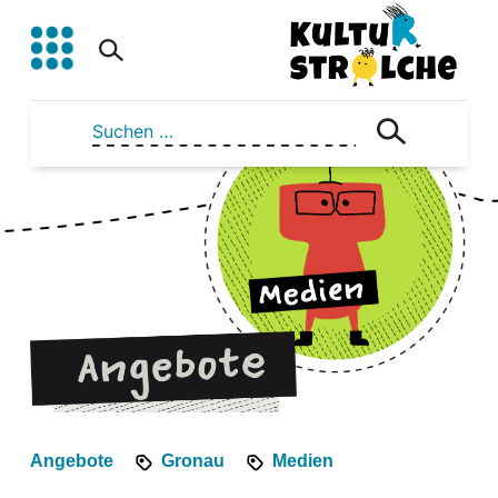
Zum
Inhalt
springen
Suchen
nach:
Angebote
Gronau
Medien