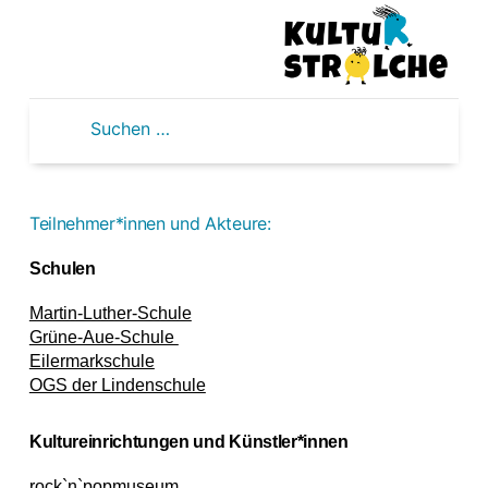
Zum
Inhalt
springen
Stadt Gronau
Suchen
nach:
Teilnehmer*innen und Akteure:
Schulen
Martin-Luther-Schule
Grüne-Aue-Schule
Eilermarkschule
OGS der Lindenschule
Kultureinrichtungen und Künstler*innen
rock`n`popmuseum